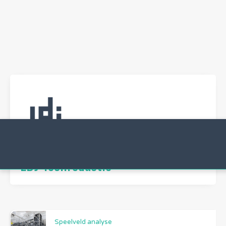
Auteur
LDJ Techredactie
Speelveld analyse