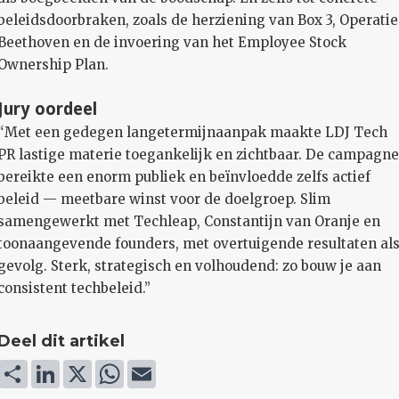
beleidsdoorbraken, zoals de herziening van Box 3, Operatie
Beethoven en de invoering van het Employee Stock
Ownership Plan.
Jury oordeel
“Met een gedegen langetermijnaanpak maakte LDJ Tech
PR lastige materie toegankelijk en zichtbaar. De campagn
bereikte een enorm publiek en beïnvloedde zelfs actief
beleid — meetbare winst voor de doelgroep. Slim
samengewerkt met Techleap, Constantijn van Oranje en
toonaangevende founders, met overtuigende resultaten al
gevolg. Sterk, strategisch en volhoudend: zo bouw je aan
consistent techbeleid.”
Deel dit artikel
Deel
LinkedIn
X
WhatsApp
Email