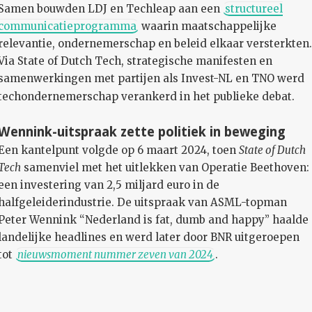
Samen bouwden LDJ en Techleap aan een
structureel
communicatieprogramma
waarin maatschappelijke
relevantie, ondernemerschap en beleid elkaar versterkten
Via State of Dutch Tech, strategische manifesten en
samenwerkingen met partijen als Invest-NL en TNO werd
techondernemerschap verankerd in het publieke debat.
Wennink-uitspraak zette politiek in beweging
Een kantelpunt volgde op 6 maart 2024, toen
State of Dutch
Tech
samenviel met het uitlekken van Operatie Beethoven:
een investering van 2,5 miljard euro in de
halfgeleiderindustrie. De uitspraak van ASML-topman
Peter Wennink “Nederland is fat, dumb and happy” haalde
landelijke headlines en werd later door BNR uitgeroepen
tot
nieuwsmoment nummer zeven van 2024
.