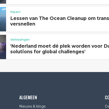
Impact
Lessen van The Ocean Cleanup om transi
versnellen
Verkiezingen
'Nederland moet dé plek worden voor D
solutions for global challenges'
ALGEMEEN
C
Nieuws & blogs
Da