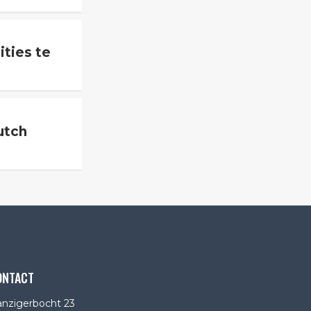
ties te
utch
ONTACT
nzigerbocht 23