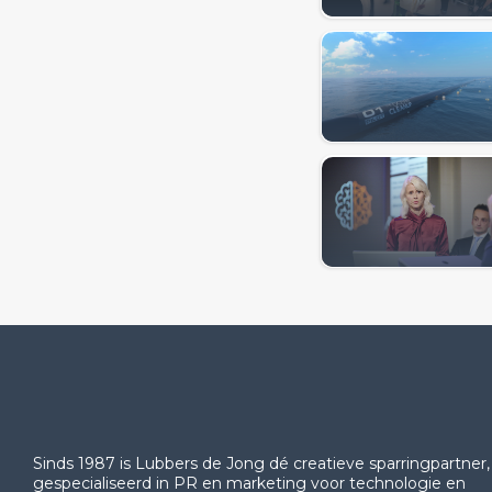
Sinds 1987 is Lubbers de Jong dé creatieve sparringpartner,
gespecialiseerd in PR en marketing voor technologie en