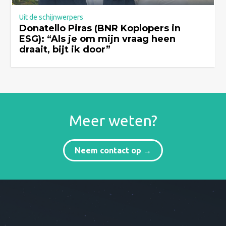
Uit de schijnwerpers
Donatello Piras (BNR Koplopers in
ESG): “Als je om mijn vraag heen
draait, bijt ik door”
Meer weten?
Neem contact op →