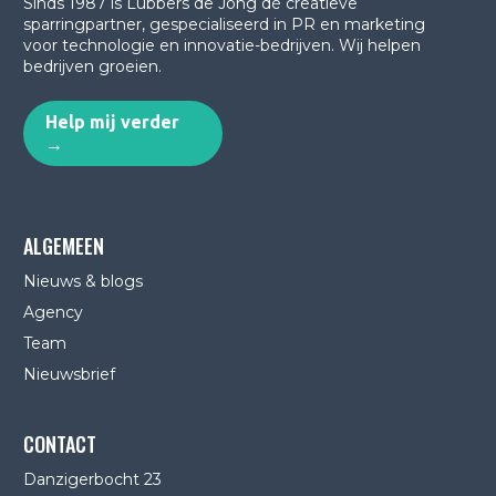
Sinds 1987 is Lubbers de Jong dé creatieve
sparringpartner, gespecialiseerd in PR en marketing
voor technologie en innovatie-bedrijven.
Wij helpen
bedrijven groeien.
Help mij verder
→
ALGEMEEN
Nieuws & blogs
Agency
Team
Nieuwsbrief
CONTACT
Danzigerbocht 23