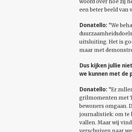
woord over hoe zij h
een beter beeld van 
Donatello:
“We beha
duurzaamheidsdoelst
uitsluiting. Het is 
maar met demonstrer
Dus kijken jullie ni
we kunnen met de 
Donatello:
“Er zulle
grilmomenten met Ta
bewoners omgaan. Dat
journalistiek: om te
vallen. Maar wij vin
verschuiven naar we