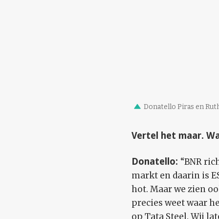
Donatello Piras en Ru
Vertel het maar. W
Donatello:
“BNR ric
markt en daarin is E
hot. Maar we zien oo
precies weet waar he
op Tata Steel. Wij 