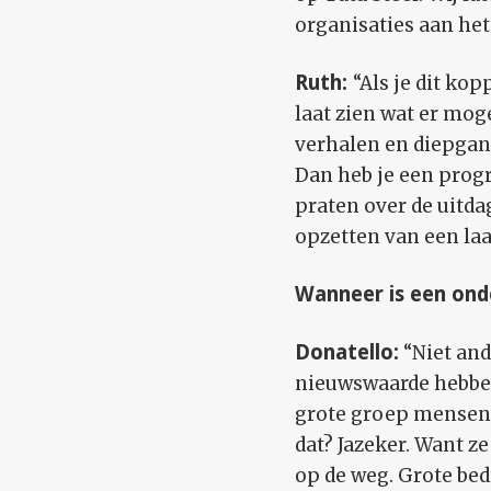
organisaties aan het
Ruth:
“Als je dit kop
laat zien wat er moge
verhalen en diepgang
Dan heb je een prog
praten over de uitda
opzetten van een laa
Wanneer is een on
Donatello:
“Niet an
nieuwswaarde hebben
grote groep mensen r
dat? Jazeker. Want 
op de weg. Grote be